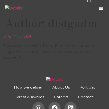
PT
Author:
dtstgadm
HOW W
PRESS
Olá, mundo!
Boas-vindas ao WordPress. Este é o seu primeiro
artigo. Edite-o ou elimine-o, e depois comece a
escrever!
How we deliver
About Us
Portfolio
Press & Awards
Careers
Contact